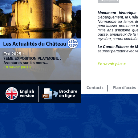
Monument historique 
Débarquement, le Châtea
Normandie au temps de 
peut laisser personne in
mille ans d’histoire g
passé, amoureux de la n
mystère, seront comblés
Le Comte Etienne de M
sauront partager avec v
Eté 2025 :
7EME EXPOSITION PLAYMOBIL :
Aventures sur les mers...
En savoir plus >
En savoir plus >